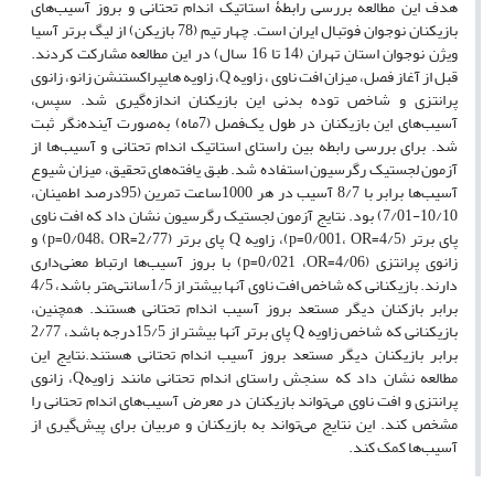
هدف این مطالعه بررسی رابطۀ استاتیک اندام تحتانی و بروز آسیب‌های
بازیکنان نوجوان فوتبال
ایران است. چهار تیم (78 بازیکن) از لیگ برتر آسیا
ویژن نوجوان استان تهران (14 تا 16 سال) در این مطالعه مشارکت کردند.
قبل از آغاز فصل، میزان افت ناوی ، زاویه Q، زاویه هایپراکستنشن زانو، زانوی
پرانتزی و شاخص توده بدنی این بازیکنان اندازه‌گیری شد. سپس،
آسیب‌های این بازیکنان در طول یک‌فصل (7ماه) به‌صورت آینده‌نگر ثبت
شد. برای بررسی رابطه بین راستای استاتیک اندام تحتانی و آسیب‌ها از
آزمون لجستیک رگرسیون استفاده شد. طبق یافته‌های تحقیق، میزان شیوع
آسیب‌ها برابر با 8/7 آسیب در هر 1000ساعت تمرین (95درصد اطمینان،
10/10-7/01) بود. نتایج آزمون لجستیک رگرسیون نشان داد که افت ناوی
پای برتر (p=0/001، OR=4/5)، زاویه Q پای برتر (p=0/048، OR=2/77) و
زانوی پرانتزی (p=0/021 ،OR=4/06) با بروز آسیب‌ها ارتباط معنی‌داری
دارند. بازیکنانی که شاخص افت ناوی آنها بیشتر از 1/5سانتی‌متر باشد، 4/5
برابر بازکنان دیگر مستعد بروز آسیب اندام تحتانی هستند. همچنین،
بازیکنانی که شاخص زاویه Q پای برتر آنها بیشتر از 15/5درجه باشد، 2/77
برابر بازیکنان دیگر مستعد بروز آسیب اندام تحتانی هستند.نتایج این
مطالعه نشان داد که سنجش راستای اندام تحتانی مانند زاویهQ، زانوی
پرانتزی و افت ناوی می‌تواند بازیکنان در معرض آسیب‌های اندام تحتانی را
مشخص کند. این نتایج می‌تواند به بازیکنان و مربیان برای پیش‌گیری از
آسیب‌ها کمک کند.