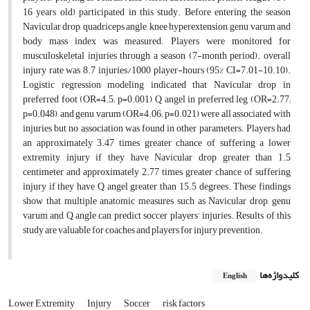
16 years old) participated in this study. Before entering the season
Navicular drop, quadriceps angle, knee hyperextension, genu varum and
body mass index was measured. Players were monitored for
musculoskeletal injuries through a season (7-month period). overall
injury rate was 8.7 injuries/1000 player-hours (95% CI=7.01-10.10).
Logistic regression modeling indicated that Navicular drop in
preferred foot (OR=4.5; p=0.001), Q angel in preferred leg (OR=2.77;
p=0.048), and genu varum (OR=4.06; p=0.021) were all associated with
injuries but no association was found in other parameters. Players had
an approximately 3.47 times greater chance of suffering a lower
extremity injury if they have Navicular drop greater than 1.5
centimeter and approximately 2.77 times greater chance of suffering
injury if they have Q angel greater than 15.5 degrees
.
These findings
show that multiple anatomic measures such as Navicular drop, genu
varum and Q angle can predict soccer players’ injuries. Results of this
study are valuable for coaches and players for injury prevention.
کلیدواژه‌ها
English
Lower Extremity
Injury
Soccer
risk factors