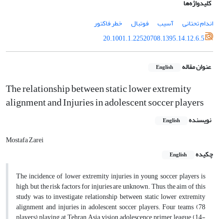
کلیدواژه‌ها
اندام تحتانی
آسیب
فوتبال
خطر فاکتور
20.1001.1.22520708.1395.14.12.6.5
عنوان مقاله
English
The relationship between static lower extremity
alignment and Injuries in adolescent soccer players
نویسنده
English
Mostafa Zarei
چکیده
English
The incidence of lower extremity injuries in young soccer players is
high, but the risk factors for injuries are unknown. Thus, the aim of this
study was to investigate relationship between static lower extremity
alignment and injuries in adolescent soccer players
.
Four teams (78
players) playing at Tehran Asia vision adolescence primer league (14-