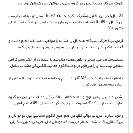
شوت سهگام هندبال بین دو گروه سنی نوجوانان و بزرگسالان بود. ده
23 سال( در این تحقیق مشارکت کردند. /55 2±/ 16 سال( و ده هندبالیست
بزرگسال ) 69 /0±4/ هندبالیست نوجوان نخبه حاضر در لیگ باشگاههای
کشور ) 69
آزمودنیها حرکت سهگام هندبال را مشابه با موقعیت مسابقه انجام دادند و
فعالیت الکتریکی عضلات دوسر بازویی، سهسر بازویی، سینهای بزرگ و
سهقسمت قدامی، میانی و خلفی عضله دلتوئید با استفاده از الکترومیوگرافی
سطحی ثبت شد. پارامترهای مربوط به الگوی فعالیت الکتریکی عضلات شامل
دادهها استخراج شد. )RMS( زمان، اوج و دامنه فعالیت و توالی انقباض از
ریشه دوم مجذور میانگین
نشان داد بین زمان، اوج و دامنه فعالیت الکتریکی عضلات در این دو گروه
تفاوت معنیداری )P≥ 0/ استودنت برای دو گروه مستقل ) 05 t نتایج آماری
وجود ندارد. درباب توالی انقباض هم هیچ الگوی مشابهی بین نوجوانان و
بزرگسالان یافت نشد. به نظر میرسد که عواملی مثل تجربه زیاد ورزشکاران