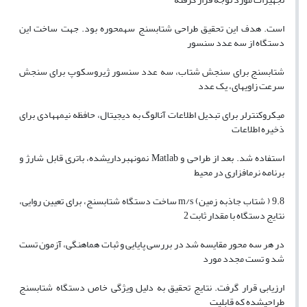
است. هدف این تحقیق طراحی شتابسنج سهمحوره بود. جهت ساخت این
دستگاه از سه عدد سنسور
شتابسنج برای سنجش شتاب، سه عدد سنسور ژیروسکوپ برای سنجش
سرعت زاویهای، یک عدد
میکروکنترلر برای تبدیل اطلاعات آنالوگ به دیجیتال، حافظه نیمههادی برای
ذخیره اطلاعات
استفاده شد. بعد از طراحی و Matlab نمونهبرداریشده، باتری قابل شارژ و
برنامه نرمافزاری در محیط
9.8 ( شتاب جاذبه زمین) m/s ساخت دستگاه شتابسنج، برای تعیین روایی،
نتایج دستگاه با مقدار ثابت 2
در هر سه محور مقایسه شد در بررسی پایایی و ثبات هماهنگی، آزمون تست
شد و تست مجدد مورد
ارزیابی قرار گرفت. نتایج تحقیق به دلیل ویژگی خاص دستگاه شتابسنج
طراحیشده که قابلیت