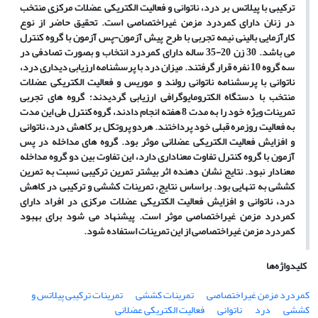
ترکیبی با پیلاتس بر درد، ناتوانی و فعالیت الکتریکی عضلات مرکزی منتخب
در زنان دارای کمردرد مزمن غیراختصاصی است. تحقیق حاضر از نوع
کارآزمایی بالینی نیمه تجربی با طرح پیش آزمون-پس آزمون با گروه کنترل
می باشد. 30 زن 20-35 ساله دارای کمردرد انتخاب و بصورت تصادفی در
سه گروه 10 نفره قرار گرفتند. میزان درد با پرسشنامه ارزیابی دیداری درد،
ناتوانی با پرسشنامه ناتوانی رولند و موریس و فعالیت الکتریکی عضلات
منتخب با دستگاه الکترومایوگرافی ارزیابی گردیدند؛ گروه های تجربی
تمرینات ویژه خود را به مدت 8 هفته انجام دادند، گروه کنترل طی این مدت
به فعالیت روزمره قبلی خود پرداختند.
هردو پروتکل بر کاهش درد، ناتوانی
و افزایش فعالیت الکتریکی عضلانی موثر بود. گروه های مداخله در پس
آزمون با گروه کنترل تفاوت معناداری دارد، این تفاوت بین دو گروه مداخله
معنادار نبود. نتایج نشان دهنده اثر بیشتر تمرین ترکیبی نسبت به تمرین
کششی به تنهایی بود.
براساس نتایج، تمرینات کششی و ترکیبی در کاهش
درد، ناتوانی و افزایش فعالیت الکتریکی عضلات مرکزی در افراد دارای
کمردرد مزمن غیراختصاصی موثر است. پیشنهاد می شود برای بهبود
کمردرد مزمن غیراختصاصی از این تمرینات استفاده شود.
کلیدواژه‌ها
کمردرد مزمن غیراختصاصی
تمرینات کششی
تمرینات ترکیبی پیلاتس و
کششی
درد
ناتوانی
فعالیت الکتریکی عضلانی