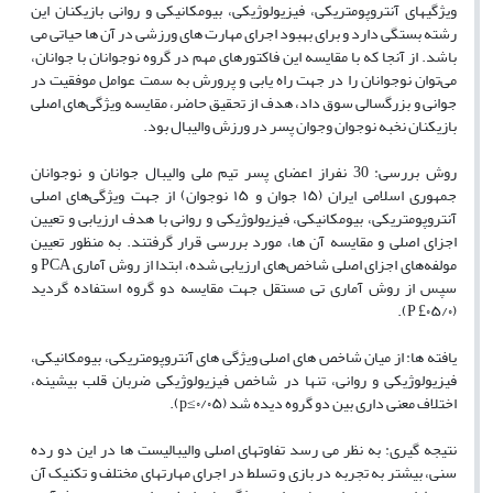
ویژگیهای آنتروپومتریکی، فیزیولوژیکی، بیومکانیکی و روانی بازیکنان این
رشته بستگی دارد و برای بهبود اجرای مهارت های ورزشی در آن ها حیاتی می
باشد. از آنجا که با مقایسه این فاکتورهای مهم در گروه نوجوانان با جوانان،
می
توان نوجوانان را در جهت راه یابی و پرورش به سمت عوامل موفقیت در
جوانی و بزرگسالی سوق داد، هدف از تحقیق حاضر، مقایسه ویژگی
های اصلی
بازیکنان نخبه نوجوان وجوان پسر در ورزش والیبال بود.
روش بررسی: 30 نفراز اعضای پسر تیم ملی والیبال جوانان و نوجوانان
جمهوری اسلامی ایران (۱۵ جوان و ۱۵ نوجوان) از جهت ویژگی
های اصلی
آنتروپومتریکی، بیومکانیکی، فیزیولوژیکی و روانی با هدف ارزیابی و تعیین
اجزای اصلی و مقایسه آن ها، مورد بررسی قرار گرفتند. به منظور تعیین
مولفه
های اجزای اصلی شاخص
های ارزیابی شده، ابتدا از روش آماری
PCA
و
سپس از روش آماری تی مستقل جهت مقایسه دو گروه استفاده گردید
).
P
£
(۰۵/۰
یافته ها: از میان شاخص های اصلی ویژگی های آنتروپومتریکی، بیومکانیکی،
فیزیولوژیکی و روانی، تنها در شاخص فیزیولوژیکی ضربان قلب بیشینه،
اختلاف معنی داری بین دو گروه دیده شد (۰۵
/
۰≥
p
).
نتیجه گیری: به نظر می رسد تفاوتهای اصلی والیبالیست ها در این دو رده
سنی، بیشتر به تجربه در بازی و تسلط در اجرای مهارتهای مختلف و تکنیک آن