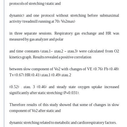
protocols of stretching (static and
dynamic) and one protocol without stretching before submaximal
activity (treadmill running at 70% Vo2max)
in three separate sessions. Respiratory gas exchange and HR was
measured by gas analyzer and polar
and time constants (&tau;1- &tau;2 - &tau;3) were calculated from O2
kinetics graph. Results revealed a positive correlation
between slow component of Vo2 with changes of VE (0.76), Fb (0.48),
Tv (0.67), HR (0.41), &tau;1 (0.49) ,&tau; 2
(0.52) , &tau; 3 (0.46) and steady state oxygen uptake increased
significantly after static stretching (P=0.031).
Therefore, results of this study showed that some of changes in slow
component of Vo2 after static and
dynamic stretching related to metabolic and cardiorespiratory factors.