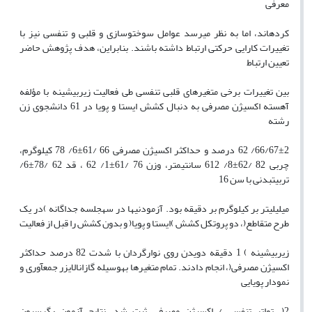
معرفی
کردهاند، اما به نظر میرسد عوامل سوختوسازی و قلبی و تنفسی نیز با
تغییرات کارایی حرکتی ارتباط داشته باشند. بنابراین، هدف پژوهش حاضر
تعیین ارتباط
بین تغییرات برخی متغیرهای قلبی تنفسی طی فعالیت زیربیشینه با مؤلفه
آهسته اکسیژن مصرفی به دنبال کشش ایستا و پویا در 61 دانشجوی زن
رشته
66/67±2/ 62 درصد و حداکثر اکسیژن مصرفی 66 /61±6/ 78 کیلوگرم،
چربی 82 /62±8/ 612 سانتیمتر، وزن 76 /61±1/ 62 ، قد 62 /78±6/
تربیتبدنی با سن 16
میلیلیتر بر کیلوگرم بر دقیقه بود. آزمودنیها در سهجلسه جداگانه )در یک
طرح متقاطع(، دو پروتکل کشش )ایستا و پویا( و بدون کشش را قبل از فعالیت
زیربیشینه ) 1 دقیقه دویدن روی نوارگردان با شدت 82 درصد حداکثر
اکسیژن مصرفی(، انجام دادند. تمام متغیرها بهوسیله گازانالایزر جمعآوری و
نمودار پویایی
2(، تواتر تنفسی / اکسیژن مصرفی ثبت شد. نتایج آزمون رگرسیون