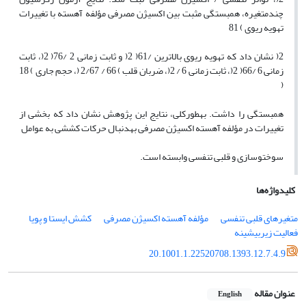
چندمتغیره، همبستگی مثبت بین اکسیژن مصرفی مؤلفه آهسته با تغییرات
تهویه ریوی ) 81
2( نشان داد که تهویه ریوی بالاترین /61( 2( و ثابت زمانی 2 /76( 2(، ثابت
زمانی 6 /66( 2(، ثابت زمانی 6 / 2(، ضربان قلب ) 66 / 2/67 (، حجم جاری ) 18
(
همبستگی را داشت. بهطورکلی، نتایج این پژوهش نشان داد که بخشی از
تغییرات در مؤلفه آهسته اکسیژن مصرفی بهدنبال حرکات کششی به عوامل
سوختوسازی و قلبی تنفسی وابسته است.
کلیدواژه‌ها
متغیرهای قلبی تنفسی
مؤلفه آهسته اکسیژن مصرفی
کشش ایستا و پویا
فعالیت زیربیشینه
20.1001.1.22520708.1393.12.7.4.9
عنوان مقاله
English