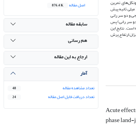
وتکل­‌های تمرین
اصل مقاله
876.4 K
سازی گروه عضلانی چهارسر و همسترینگ 150 میلی ثانیه پیش
جی و
دو سر رانی
دو سر رانی) پس
سابقه مقاله
 است.
نتایج این
یزان ارتفاع پرش
هم رسانی
ارجاع به این مقاله
آمار
تعداد مشاهده مقاله
48
تعداد دریافت فایل اصل مقاله
24
Acute effect
phase land-