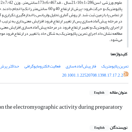
علوم ورزشی
(سن1/286
±
21/10سال ، قد6/467
±
173سانتی‌متر، وزن 7/42
±
پلایومتریک و حرکت فرود-پرش از ارتفاع 40 و 60 سانتی‌متر را تک‌پا انجام دادند. فعالیت الکترومایوگرافی مرحله پیش
از تماس پا با زمین ثبت شد. از روش آماری تحلیل واریانس با اندازه­‌گیری تکراری 
در مرحله پیش­‌آماده‌­سازی پس از تغییر ارتفاع فرود افزایش معنی­‌داری به ترتیب ( 0/002=
از اجرای پلایومتریک و تغییر ارتفاع فرود در مرحله پیش­‌آماده‌سازی افزایش معنی­‌
مطالعه نشان داد اجرای تمرین پلایومتریک به شکل حاد با تغییر در ارتفاع فرود مو
می­‌شود.
کلیدواژه‌ها
تمرین پلایومتریک
فاز پیش‌آماده‌سازی
فعالیت الکترومایوگرافی
حداکثر پرش
20.1001.1.22520708.1398.17.17.2.2
عنوان مقاله
English
 on the electromyographic activity during preparatory
نویسندگان
English