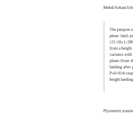
Mehdi Soltani Ich
The purpose of
phase land-j
(21/10±1/286y
from a height
variance with 
phase (from 40
landing after
P=0/014) respe
height landing 
Plyometric traini