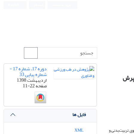
ورود به سامانه
ثبت نام
English
دوره 17، شماره 17 -
شماره پیاپی 33
-پرش
اردیبهشت 1398
صفحه
11-22
فایل ها
د-پرش بود. 10 دانشجوی تربیت‌بدنی و
XML