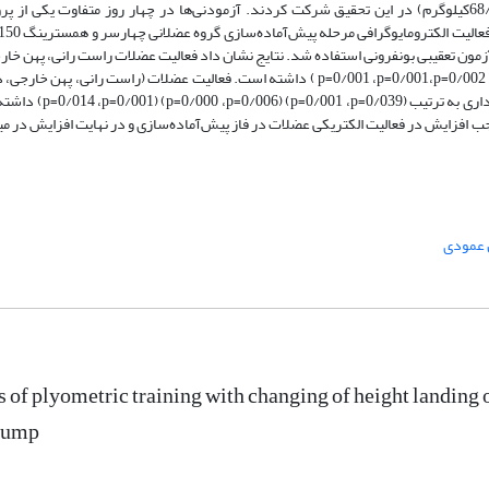
68/2کیلوگرم) در این تحقیق شرکت کردند. آزمودنی‌ها در چهار روز متفاوت یکی از پر
آماده
و آزمون تعقیبی بونفرونی استفاده شد. نتایج نشان داد فعالیت عضلات
راست رانی، پهن خار
p
=0/001،
،p
=0/001
p
)
داشته است
.
فعالیت عضلات (راست رانی، پهن خارجی، 
داری به ترتیب
(0/039=
p
، 0/001=
p
) (0/006=
p
، 0/000=
p
) (0/001=
p
، 0/014=
p
) داشته
جب افزایش در فعالیت الکتریکی عضلات در فاز پیش­‌آماده­‌سازی و در نهایت افزایش در م
 عمودی
s of plyometric training with changing of height landing
jump