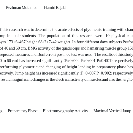
i
Pezhman Motamedi
Hamid Rajabi
 this research was to determine the acute effects of plyometric training with cha
ump in male students
.
The population of this research were 10 physical educ
rs, 173±6/467 height, 68/2±7/42 weight). In four different days subjects Perfor
 of 40 and 60 cm
.
EMG activity of the quadriceps and hamstring muscle group 150 
repeated measures and Bonferroni post hoc test was used. The results of this stud
 to 60 cm) has increased significantly (P=0/002, P=0/001, P=0/001) respectively. 
 performing plyometric and changing of height landing in preparatory phase ha
ctively. Jump height has increased significantly (P=0/007, P=0/002) respectively
result in significant changes in the electrical activity of muscles and also the height
ng
Preparatory Phase
Electromyography Activity
Maximal Vertical Jump