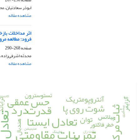
ابوذر سعادتیان، مح
مشاهده مقاله
اثر مداخلات باز
فرود: مطالعه مرو
صفحه
268-290
محدثه اشرفی‌زاده، 
مشاهده مقاله
تستوسترون
حس عمقی
آنتروپومتریک
کانسنت
آلزایمر
ترابا
سا
درد
شوت روی پا
قدرت
ثبات مرکزی
پیشگیری
تعادل پ
تعادل ایستا
پیلاتس
توان
هندبال
خطر فاکتور
تمرینات مقاومتی
مدیتیشن
پشت ران
هاپینگ