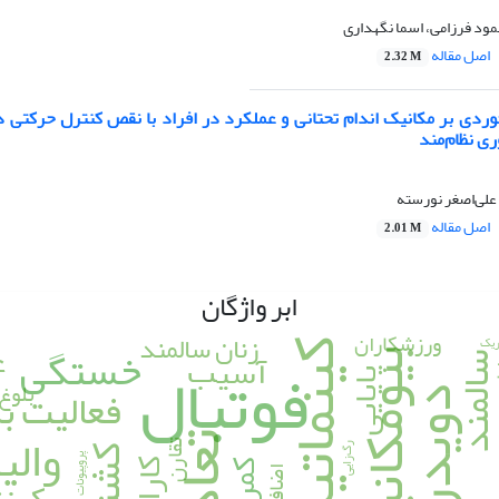
مود فرزامی، اسما نگهداری
اصل مقاله
2.32 M
خوردی بر مکانیک اندام تحتانی و عملکرد در افراد با نقص کنترل حرکتی
ری نظام‌مند
علی‌اصغر نورسته
اصل مقاله
2.01 M
ابر واژگان
زنان سالمند
ورزشکاران
ع
ریک
خستگی
کینماتیک
آسیب
فوتبال
بیومکانیک
ند
لمند
پایایی
بلوغ
فعالیت ب
دویدن
ویا
والی
تعادل
تقارن
رگ‌­زایی
کشتی
پروپیونات
کاراته
کین