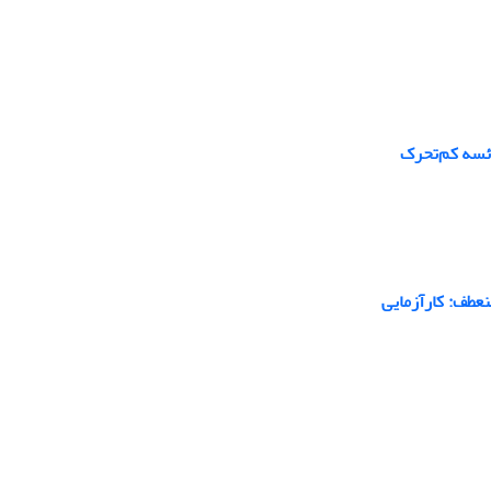
عطف: کارآزمایی