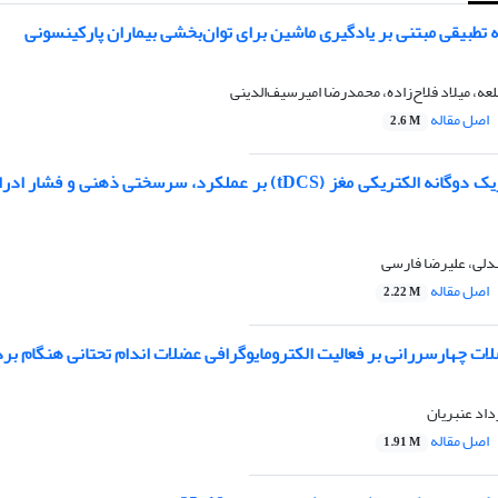
تطبیقی مبتنی بر یادگیری ماشین برای توان‌بخشی بیماران پارکینسونی
عه، میلاد فلاح‌زاده، محمدرضا امیرسیف‌الدینی
اصل مقاله
2.6 M
اثر 10 جلسه تحریک دوگانه الکتریکی مغز (tDCS) بر عملکرد، سرسختی ذهن
بدلی، علیرضا فارسی
اصل مقاله
2.22 M
ات چهارسررانی بر فعالیت الکترومایوگرافی عضلات اندام تحتانی هنگام برد
اد عنبریان
اصل مقاله
1.91 M