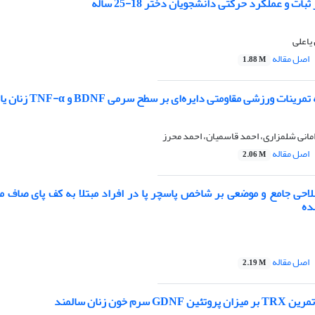
بات و عملکرد حرکتی دانشجویان دختر 18-25 ساله
یاعلی
اصل مقاله
1.88 M
ورزشی مقاومتی دایره‌ای بر سطح سرمی BDNF و TNF-α زنان یائسه کم‌تحرک
مانی شلمزاری، احمد قاسمیان، احمد محرز
اصل مقاله
2.06 M
صلاحی جامع و موضعی بر شاخص پاسچر پا در افراد مبتلا به کف پای صاف من
ده
اصل مقاله
2.19 M
رم خون زنان سالمند