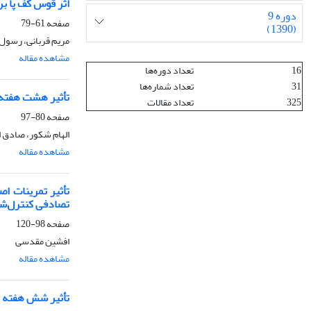
اثر قوس کف پا بر ث
دوره 9
صفحه
61-79
(1390)
مریم قربانی، رسول 
مشاهده مقاله
16
تعداد دوره‌ها
31
تعداد شماره‌ها
تأثیر هشت هفته تمرینات 
325
تعداد مقالات
صفحه
80-97
الهام شکور، صادق ا
مشاهده مقاله
تأثیر تمرینات ا
تصادفی کنترل‌ش
صفحه
98-120
افشین مقدسی
مشاهده مقاله
تأثیر شش هفته تمرین TRX بر میزان پروتئین GDNF س